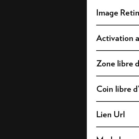
VIDÉO PRÉ-ROLL
VIDÉO PRÉ-ROLL VERTICALE
Image Reti
VIDÉO IN-TEXT
DOUBLE ÎLOT AVEC
VIDÉO 16:9
Activation 
DOUBLE ÎLOT AVEC
VIDÉO 1:1
DOUBLE ÎLOT AVEC
VIDÉO 9:16
Zone libre d
SUPER BILLBOARD
AVEC VIDÉO
BILLBOARD AVEC VIDÉO
Coin libre d
Lien Url