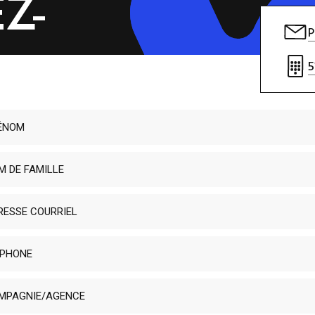
Z-
P
5