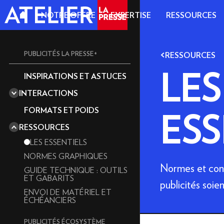
NOTRE OFFRE
EXPERTISE
RESSOURCES
PUBLICITÉS LA PRESSE+
RESSOURCES
LES
INSPIRATIONS ET ASTUCES
UN MÉDIA DE QUALITÉ
INTERACTIONS
UN LECTORAT QUALIFIÉ
360 DEGRÉS
RÉDACT
FORMATS ET POIDS
ESS
ACCORDÉON
MAGAZI
RESSOURCES
ALÉATOIRE
LES ESSENTIELS
ANIMATION
NORMES GRAPHIQUES
AUDIO
Normes et cons
FORMAT
GUIDE TECHNIQUE : OUTILS
BANDE DÉFILANTE
ET GABARITS
publicités soie
FORMATS
CARROUSEL
ENVOI DE MATÉRIEL ET
CASSE-TÊTE
ÉCHÉANCIERS
OFFRE 
CUBE
OFFRE V
PUBLICITÉS ÉCOSYSTÈME