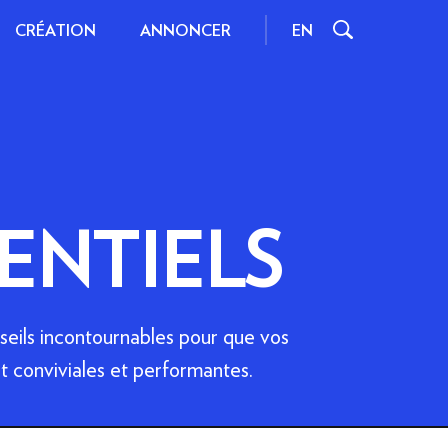
CRÉATION
EN
ANNONCER
IONNELS
INSPIRATIONS ET
ENTIELS
ASTUCES
NES
INTERACTIONS
FORMATS ET POIDS
eils incontournables pour que vos
S STANDARD
RESSOURCES
nt conviviales et performantes.
 D'IMPACT
CONTENU
IDÉO