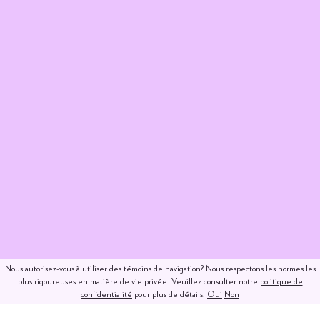
Nous autorisez-vous à utiliser des témoins de navigation? Nous respectons les normes les
plus rigoureuses en matière de vie privée. Veuillez consulter notre
politique de
confidentialité
pour plus de détails.
Oui
Non