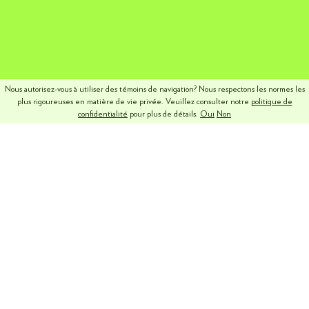
Nous autorisez-vous à utiliser des témoins de navigation? Nous respectons les normes les
plus rigoureuses en matière de vie privée. Veuillez consulter notre
politique de
confidentialité
pour plus de détails.
Oui
Non
NOS SERVICES ET
EXPERTISES
Atelier Canevas ajoute une dose de magie à vos formats
publicitaires tout en respectant vos concepts créatifs et votre
identité de marque. N’hésitez pas non plus à nous consulter