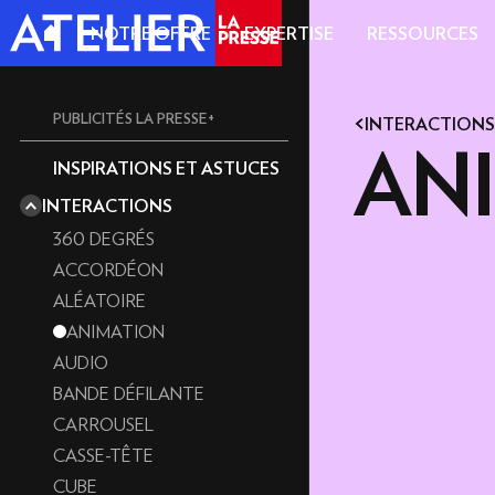
NOTRE OFFRE
EXPERTISE
RESSOURCES
PUBLICITÉS LA PRESSE+
INTERACTIONS
AN
INSPIRATIONS ET ASTUCES
UN MÉDIA DE QUALITÉ
INTERACTIONS
UN LECTORAT QUALIFIÉ
RÉDACT
360 DEGRÉS
ACCORDÉON
MAGAZI
ALÉATOIRE
ANIMATION
AUDIO
FORMAT
BANDE DÉFILANTE
FORMATS
CARROUSEL
OFFRE 
CASSE-TÊTE
CUBE
OFFRE V