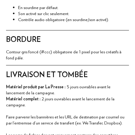
NOTRE OFFRE
En sourdine par défaut.
Son activé sur clic seulement.
EXPERTISE
Contrôle audio obligatoire (en sourdine/son activé).
RESSOURCES
BORDURE
Contour gris foncé (#ccc) obligatoire de 1 pixel pour les créatifs à
CRÉATION
fond pâle.
LIVRAISON ET TOMBÉE
English
Matériel produit par La Presse :
5 jours ouvrables avant le
lancement de la campagne.
ANNONCER
Matériel complet :
2 jours ouvrables avant le lancement de la
campagne.
Faire parvenir les bannières et les URL de destination par courriel ou
par l'entremise d'un service de transfert (ex: WeTransfer, Dropbox).
Les noms de fichier doivent uniquement contenir des caractères