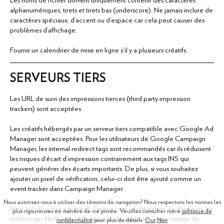
alphanumériques, tirets et tirets bas (underscore). Ne jamais inclure de
caractères spéciaux, d'accent ou d'espace car cela peut causer des
problèmes d'affichage.
Fournir un calendrier de mise en ligne s'il y a plusieurs créatifs.
SERVEURS TIERS
Les URL de suivi des impressions tierces (third party impression
trackers) sont acceptées.
Les créatifs hébergés par un serveur tiers compatible avec Google Ad
Manager sont acceptées. Pour les utilisateurs de Google Campaign
Manager, les internal redirect tags sont recommandés car ils réduisent
les risques d'écart d'impression contrairement aux tags INS qui
peuvent générer des écarts importants. De plus, si vous souhaitez
ajouter un pixel de vérification, celui-ci doit être ajouté comme un
event tracker dans Campaign Manager.
Nous autorisez-vous à utiliser des témoins de navigation? Nous respectons les normes les
Si un blocking tag est activé, l'annonceur a l'obligation de divulguer les
plus rigoureuses en matière de vie privée. Veuillez consulter notre
politique de
critères qui déclenchent le retrait de la publicité. Si une image de
confidentialité
pour plus de détails.
Oui
Non