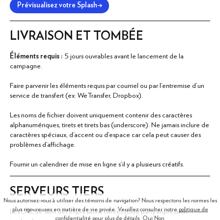
Prévisualisez votre Splash
→
LIVRAISON ET TOMBÉE
Éléments requis :
5 jours ouvrables avant le lancement de la
campagne.
Faire parvenir les éléments requis par courriel ou par l'entremise d'un
service de transfert (ex: WeTransfer, Dropbox).
Les noms de fichier doivent uniquement contenir des caractères
alphanumériques, tirets et tirets bas (underscore). Ne jamais inclure de
caractères spéciaux, d'accent ou d'espace car cela peut causer des
problèmes d'affichage.
Fournir un calendrier de mise en ligne s'il y a plusieurs créatifs.
SERVEURS TIERS
Nous autorisez-vous à utiliser des témoins de navigation? Nous respectons les normes les
plus rigoureuses en matière de vie privée. Veuillez consulter notre
politique de
Les URL de suivi des impressions tierces (third party impression
confidentialité
pour plus de détails.
Oui
Non