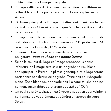
NOTRE OFFRE
fichier distinct de l'image principale.
L'image s'affichera différemment en fonction des différentes
tailles d'écrans. Une partie sera tronquée sur les plus petits
EXPERTISE
écrans.
L’élément principal de l’image doit être positionné dans le tiers
central ou les 2/3 supérieurs afin que l’affichage soit optimal sur
RESSOURCES
tous les appareils.
L'image principale peut contenir maximum 5 mots. La zone de
texte doit respecter les marges suivantes : 415 px du haut, 150
px à gauche et à droite, 1275 px du bas.
CRÉATION
Le nom de l'annonceur sera suivi de la phrase générique
obligatoire :
vous souhaite une bonne lecture
.
Selon la couleur du logo et l'image proposée, la partie
English
inférieure de l’image sera sous un dégradé noir ou blanc
appliqué par La Presse. La phrase générique et le logo seront
positionnés par-dessus ce dégradé. Texte noir pour dégradé
ANNONCER
blanc. Texte blanc pour dégradé noir. La zone sous le logo ne
contient aucun dégradé et a une opacité de 100%.
Un outil de prévisualisation est à votre disposition pour valider la
conformité de vos éléments et générer un aperçu de votre
Splash.