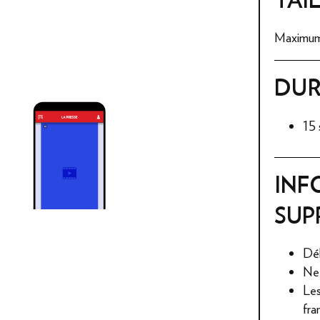
Maximu
DUR
15
INF
SUP
Déb
Ne 
Les
fra