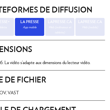
TEFORMES DE DIFFUSION
ESSE+
LA PRESSE
LAPRESSE.CA
LAPRESSE.CA
blette
App mobile
Web (ordinateur et
Web (mobile)
tablette)
ENSIONS
6. La vidéo s'adapte aux dimensions du lecteur vidéo.
E DE FICHIER
OV, VAST
LLE DE CHARGEMENT