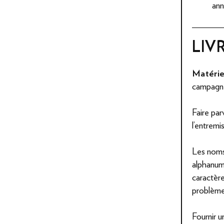
ann
LIV
Matérie
campagn
Faire par
l'entremi
Les noms
alphanumé
caractère
problème
Fournir un