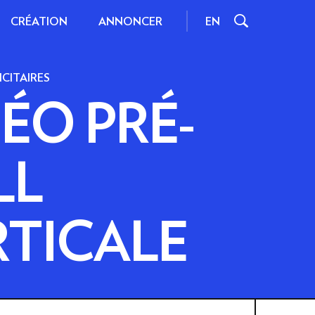
CRÉATION
EN
ANNONCER
CITAIRES
ÉO PRÉ-
IONNELS
INSPIRATIONS ET
LL
ASTUCES
NES
INTERACTIONS
RTICALE
FORMATS ET POIDS
S STANDARD
RESSOURCES
 D'IMPACT
CONTENU
IDÉO