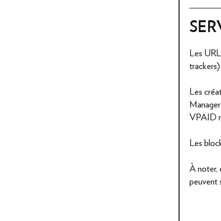
SER
Les URL d
trackers)
Les créa
Manager 
VPAID n'
Les block
À noter,
peuvent 