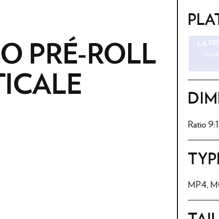
FORMATS PUBLICITAIRES
PLA
O PRÉ-ROLL
CRÉATION DES XTRA
LA PR
App ta
TICALE
DIM
Ratio 9:1
TYP
MP4, M
TAI