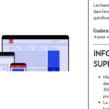
Les bann
dans l’e
spécific
Explore
→
pour vo
INF
SUP
Mis
dan
300
pou
La 
lec