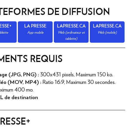
TEFORMES DE DIFFUSION
ESSE+
LA PRESSE
LAPRESSE.CA
LAPRESSE.CA
blette
App mobile
Web (ordinateur et
Web (mobile)
tablette)
MENTS REQUIS
age (JPG, PNG) :
300x431 pixels, Maximum 150 ko.
déo (MOV, MP4) :
Ratio 16:9, Maximum 30 secondes.
ximum 400 mo.
L de destination
PRESSE+