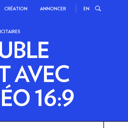
CRÉATION
EN
ANNONCER
CITAIRES
UBLE
IONNELS
INSPIRATIONS ET
T AVEC
ASTUCES
NES
INTERACTIONS
ÉO 16:9
FORMATS ET POIDS
S STANDARD
RESSOURCES
 D'IMPACT
CONTENU
IDÉO