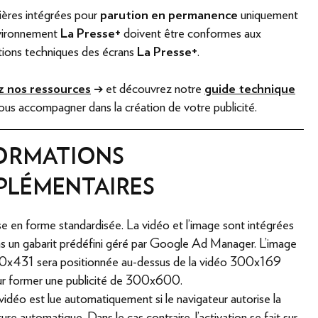
ières intégrées pour
parution en permanence
uniquement
nvironnement
La Presse+
doivent être conformes aux
ations techniques des écrans
La Presse+
.
z nos ressources
→
et découvrez notre
guide technique
us accompagner dans la création de votre publicité.
ORMATIONS
PLÉMENTAIRES
e en forme standardisée. La vidéo et l'image sont intégrées
s un gabarit prédéfini géré par Google Ad Manager. L'image
x431 sera positionnée au-dessus de la vidéo 300x169
r former une publicité de 300x600.
vidéo est lue automatiquement si le navigateur autorise la
ture automatique. Dans le cas contraire, l'activation se fait sur