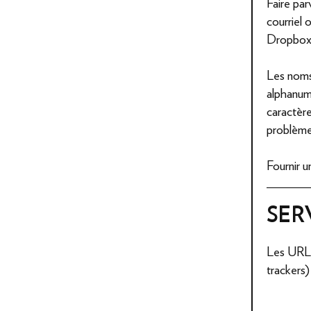
Faire par
courriel 
Dropbox
Les noms
alphanumé
caractère
problème
Fournir un
SER
Les URL d
trackers)