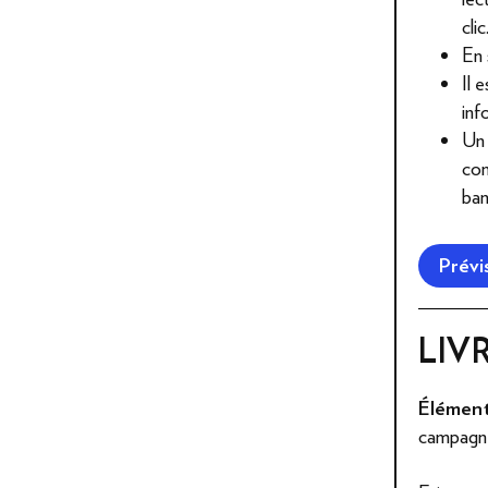
clic
En 
Il 
inf
Un 
con
ban
Prévi
LIV
Éléments
campagn